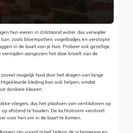
gen hun eieren in stilstaand water, dus verwijder
e tuin, zoals bloempotten, vogelbadjes en verstopte
ggen in de buurt van je huis. Probeer ook gezellige
 vermijden aangezien het daar krioelt van de
 zoveel mogelijk huid door het dragen van lange
htgekleurde kleding kan ook helpen, omdat
r donkere kleuren.
akke vliegers, dus het plaatsen van ventilatoren op
ze op afstand te houden. De luchtstroom verstoort
ker voor hen om in de buurt te komen.
Muggen zijn vooral actief tijdens de schemering en