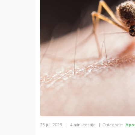
25 jul. 2023
|
4 min leestijd
|
Categorie
Apot