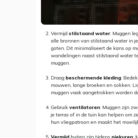
Vermijd
stilstaand
water
: Muggen leg
alle bronnen van stilstaand water in j
goten. Dit minimaliseert de kans op mu
wandelingen naast stilstaand water te
muggen.
Draag
beschermende
kleding
: Bedek
mouwen, lange broeken en sokken. Lic
muggen vaak aangetrokken worden doo
Gebruik
ventilatoren
: Muggen zijn zw
je terras of in de tuin kan helpen om 
hun vliegpatroon en maakt het moeilij
Vermijd
buiten zijn tijdens
piekuren
: 